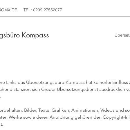
@GMX.DE
TEL: 0209 27552077
ngsbüro Kompass
Überset
rne Links das Übersetzungsbüro Kompass hat keinerlei Einfluss 
daher distanziert sich Gruber Übersetzungsdienst ausdrücklich von
.
orbehalten. Bilder, Texte, Grafiken, Animationen, Videos und s
ichten Werke sowie deren Anordnung gehören den Copyright-Inh
nt.