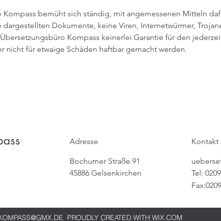
 Kompass bemüht sich ständig, mit angemessenen Mitteln dafür
 dargestellten Dokumente, keine Viren, Internetwürmer, Trojane
Übersetzungsbüro Kompass keinerlei Garantie für den jederzei
er nicht für etwaige Schäden haftbar gemacht werden.
pass
Adresse
Kontakt
Bochumer Straße 91
uebers
45886 Gelsenkirchen
Tel: 020
Fax:020
KOMPASS@GMX.DE
PROUDLY CREATED WITH WIX.COM